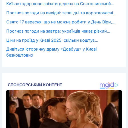
Київавтодор хоче зрізати дерева на Святошинській…
Прогноз погоди на вихідні: теплі дні та короткочасні…
Свято 17 вересня: що не можна робити у День Віри,…
Прогноз погоди на завтра: українців чекає різкий…
Ціни на проїзд у Києві 2025: скільки коштує…
Дивіться історичну драму «Довбуш» у Києві
безкоштовно