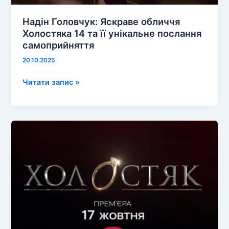
Надін Головчук: Яскраве обличчя
Холостяка 14 та її унікальне послання
самоприйняття
20.10.2025
Надін
Читати запис »
Головчук:
Яскраве
обличчя
Холостяка
14
та
її
унікальне
послання
самоприйняття