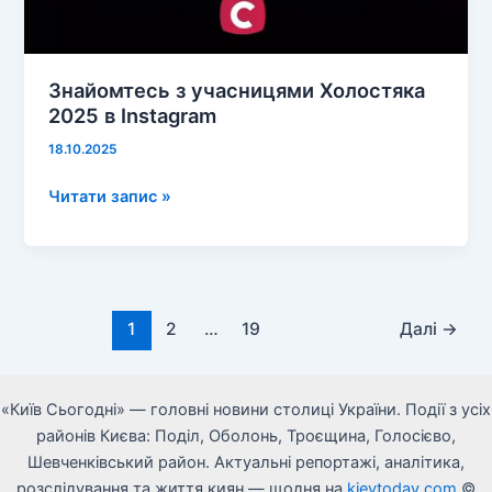
Знайомтесь з учасницями Холостяка
2025 в Instagram
18.10.2025
Знайомтесь
Читати запис »
з
учасницями
Холостяка
2025
в
1
2
…
19
Далі
→
Instagram
«Київ Сьогодні» — головні новини столиці України. Події з усіх
районів Києва: Поділ, Оболонь, Троєщина, Голосієво,
Шевченківський район. Актуальні репортажі, аналітика,
розслідування та життя киян — щодня на
kievtoday.com
©