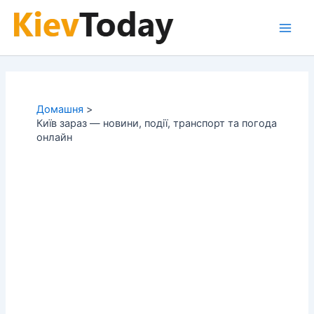
Перейти
до
Main
вмісту
Men
Домашня
Київ зараз — новини, події, транспорт та погода
онлайн