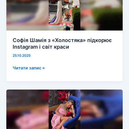
Софія Шамія з «Холостяка» підкорює
Instagram і світ краси
25.10.2025
Софія
Читати запис »
Шамія
з
«Холостяка»
підкорює
Instagram
і
світ
краси