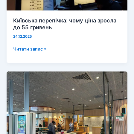
Київська перепічка: чому ціна зросла
до 55 гривень
24.12.2025
Київська
Читати запис »
перепічка:
чому
ціна
зросла
до
55
гривень