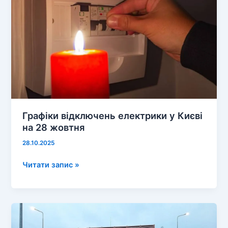
Графіки відключень електрики у Києві
на 28 жовтня
28.10.2025
Графіки
Читати запис »
відключень
електрики
у
Києві
на