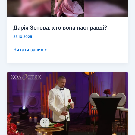
Дарія Зотова: хто вона насправді?
25.10.2025
Дарія
Читати запис »
Зотова:
хто
вона
насправді?