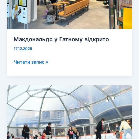
Макдональдс у Гатному відкрито
17.12.2025
Макдональдс
Читати запис »
у
Гатному
відкрито