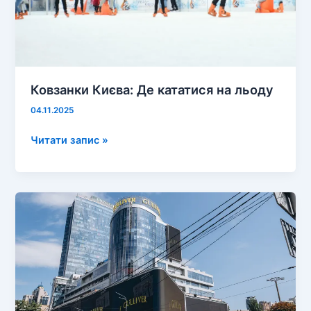
Ковзанки Києва: Де кататися на льоду
04.11.2025
Ковзанки
Читати запис »
Києва:
Де
кататися
на
льоду