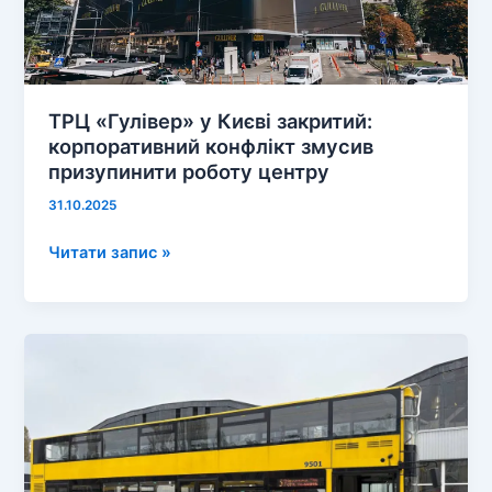
ТРЦ «Гулівер» у Києві закритий:
корпоративний конфлікт змусив
призупинити роботу центру
31.10.2025
ТРЦ
Читати запис »
«Гулівер»
у
Києві
закритий:
корпоративний
конфлікт
змусив
призупинити
роботу