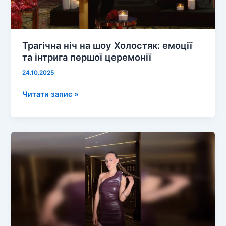
Трагічна ніч на шоу Холостяк: емоції
та інтрига першої церемонії
24.10.2025
Трагічна
Читати запис »
ніч
на
шоу
Холостяк:
емоції
та
інтрига
першої
церемонії