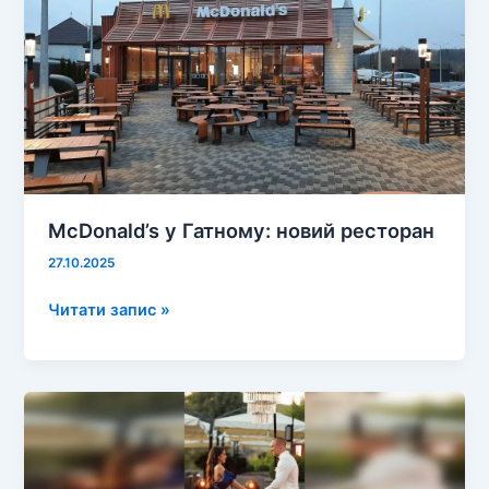
28
жовтня
McDonald’s у Гатному: новий ресторан
27.10.2025
McDonald’s
Читати запис »
у
Гатному:
новий
ресторан