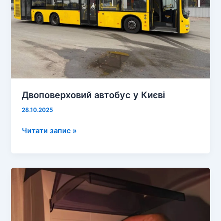
центру
Двоповерховий автобус у Києві
28.10.2025
Двоповерховий
Читати запис »
автобус
у
Києві