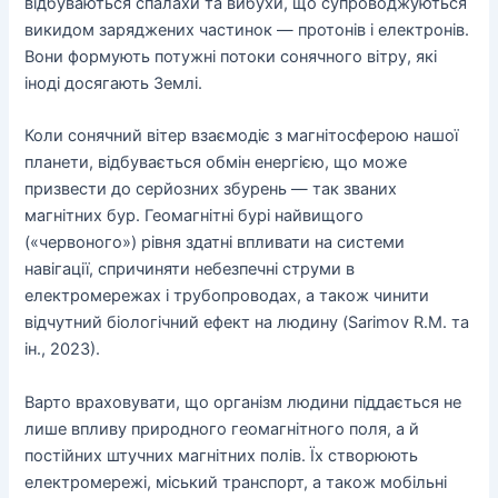
відбуваються спалахи та вибухи, що супроводжуються
викидом заряджених частинок — протонів і електронів.
Вони формують потужні потоки сонячного вітру, які
іноді досягають Землі.
Коли сонячний вітер взаємодіє з магнітосферою нашої
планети, відбувається обмін енергією, що може
призвести до серйозних збурень — так званих
магнітних бур. Геомагнітні бурі найвищого
(«червоного») рівня здатні впливати на системи
навігації, спричиняти небезпечні струми в
електромережах і трубопроводах, а також чинити
відчутний біологічний ефект на людину (Sarimov R.M. та
ін., 2023).
Варто враховувати, що організм людини піддається не
лише впливу природного геомагнітного поля, а й
постійних штучних магнітних полів. Їх створюють
електромережі, міський транспорт, а також мобільні