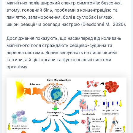
магнітних полів широкий спектр симптомів: безсоння,
втому, головний біль, проблеми з концентрацією та
пам’яттю, запаморочення, болі в суглобах і м’язах,
шкірні реакції чи розлади настрою (Dieudonné M., 2020).
Дослідження показують, що насамперед від коливань
магнітного поля страждають серцево-судинна та
нервова системи. Вплив відчувають не лише окремі
клітини, а й цілі органи та функціональні системи
організму.