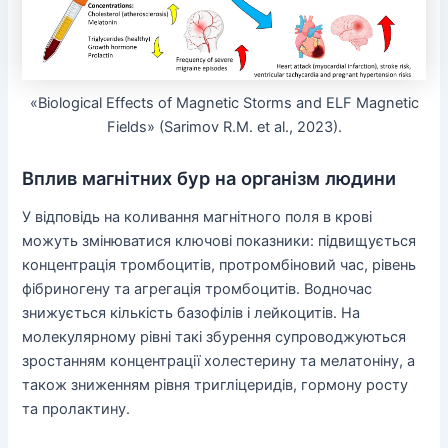
«Biological Effects of Magnetic Storms and ELF Magnetic
Fields» (Sarimov R.M. et al., 2023).
Вплив магнітних бур на організм людини
У відповідь на коливання магнітного поля в крові
можуть змінюватися ключові показники: підвищується
концентрація тромбоцитів, протромбіновий час, рівень
фібриногену та агрегація тромбоцитів. Водночас
знижується кількість базофілів і лейкоцитів. На
молекулярному рівні такі збурення супроводжуються
зростанням концентрації холестерину та мелатоніну, а
також зниженням рівня тригліцеридів, гормону росту
та пролактину.