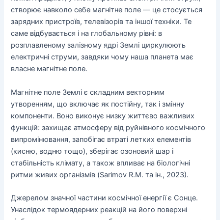
створює навколо себе магнітне поле — це стосується
зарядних пристроїв, телевізорів та іншої техніки. Те
саме відбувається і на глобальному рівні: в
розплавленому залізному ядрі Землі циркулюють
електричні струми, завдяки чому наша планета має
власне магнітне поле.
Магнітне поле Землі є складним векторним
утворенням, що включає як постійну, так і змінну
компоненти. Воно виконує низку життєво важливих
функцій: захищає атмосферу від руйнівного космічного
випромінювання, запобігає втраті летких елементів
(кисню, водню тощо), зберігає озоновий шар і
стабільність клімату, а також впливає на біологічні
ритми живих організмів (Sarimov R.M. та ін., 2023).
Джерелом значної частини космічної енергії є Сонце.
Унаслідок термоядерних реакцій на його поверхні