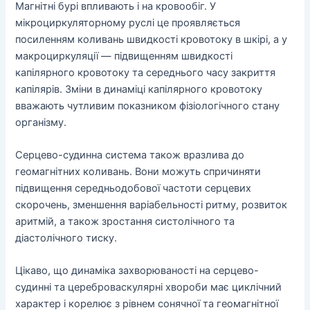
Магнітні бурі впливають і на кровообіг. У
мікроциркуляторному руслі це проявляється
посиленням коливань швидкості кровотоку в шкірі, а у
макроциркуляції — підвищенням швидкості
капілярного кровотоку та середнього часу закриття
капілярів. Зміни в динаміці капілярного кровотоку
вважають чутливим показником фізіологічного стану
організму.
Серцево-судинна система також вразлива до
геомагнітних коливань. Вони можуть спричиняти
підвищення середньодобової частоти серцевих
скорочень, зменшення варіабельності ритму, розвиток
аритмій, а також зростання систолічного та
діастолічного тиску.
Цікаво, що динаміка захворюваності на серцево-
судинні та цереброваскулярні хвороби має циклічний
характер і корелює з рівнем сонячної та геомагнітної