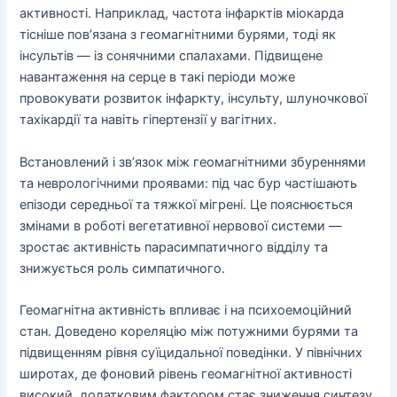
активності. Наприклад, частота інфарктів міокарда
тісніше пов’язана з геомагнітними бурями, тоді як
інсультів — із сонячними спалахами. Підвищене
навантаження на серце в такі періоди може
провокувати розвиток інфаркту, інсульту, шлуночкової
тахікардії та навіть гіпертензії у вагітних.
Встановлений і зв’язок між геомагнітними збуреннями
та неврологічними проявами: під час бур частішають
епізоди середньої та тяжкої мігрені. Це пояснюється
змінами в роботі вегетативної нервової системи —
зростає активність парасимпатичного відділу та
знижується роль симпатичного.
Геомагнітна активність впливає і на психоемоційний
стан. Доведено кореляцію між потужними бурями та
підвищенням рівня суїцидальної поведінки. У північних
широтах, де фоновий рівень геомагнітної активності
високий, додатковим фактором стає зниження синтезу