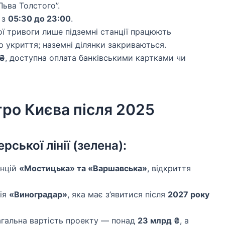
Льва Толстого”.
 з
05:30 до 23:00
.
ної тривоги лише підземні станції працюють
 укриття; наземні ділянки закриваються.
 ₴
, доступна оплата банківськими картками чи
тро Києва після 2025
ької лінії (зелена):
анцій
«Мостицька» та «Варшавська»
, відкриття
ція
«Виноградар»
, яка має з’явитися після
2027 року
агальна вартість проекту — понад
23 млрд ₴
, а