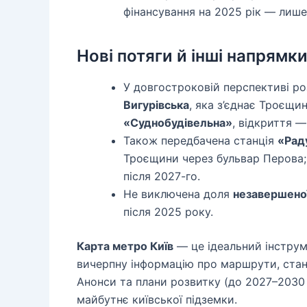
фінансування на 2025 рік — лиш
Нові потяги й інші напрямки
У довгостроковій перспективі ро
Вигурівська
, яка з’єднає Троєщин
«Суднобудівельна»
, відкриття —
Також передбачена станція
«Рад
Троєщини через бульвар Перова; 
після 2027-го.
Не виключена доля
незавершеної
після 2025 року.
Карта метро Київ
— це ідеальний інструме
вичерпну інформацію про маршрути, станц
Анонси та плани розвитку (до 2027–2030 
майбутнє київської підземки.