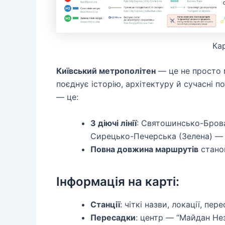
Ка
Київський метрополітен
— це не просто м
поєднує історію, архітектуру й сучасні 
— це:
3 діючі лінії
: Святошинсько-Брова
Сирецько-Печерська (Зелена) 
Повна довжина маршрутів
станов
Інформація на карті:
Станції
: чіткі назви, локації, пер
Пересадки
: центр — “Майдан Нез