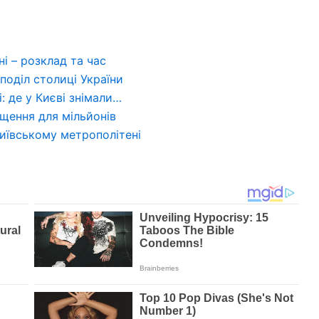
і – розклад та час
поділ столиці України
: де у Києві знімали…
ащення для мільйонів
 Київському метрополітені