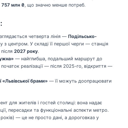
е
757 млн ₴
, що значно менше потреб.
:
зглядається четверта лінія —
Подільсько-
у з центром. У складі її першої черги — станція
 після
2027 року
.
ужна»
— найглибша, подальший маршрут до
початок реалізації — після 2025-го, відкриття —
 «Львівської брами»
— її можуть доопрацювати
нт для жителів і гостей столиці: вона надає
ії, пересадки та функціональні аспекти метро.
років) — це не просто дані, а дороговказ у