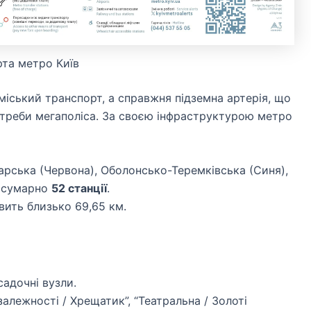
рта метро Київ
іський транспорт, а справжня підземна артерія, що
потреби мегаполіса. За своєю інфраструктурою метро
рська (Червона), Оболонсько-Теремківська (Синя),
— сумарно
52 станції
.
ить близько 69,65 км.
есадочні вузли.
алежності / Хрещатик”, “Театральна / Золоті