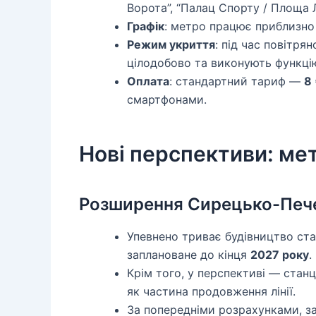
Ворота”, “Палац Спорту / Площа 
Графік
: метро працює приблизно
Режим укриття
: під час повітря
цілодобово та виконують функцію
Оплата
: стандартний тариф —
8
смартфонами.
Нові перспективи: ме
Розширення Сирецько-Печерс
Упевнено триває будівництво ст
заплановане до кінця
2027 року
.
Крім того, у перспективі — стан
як частина продовження лінії.
За попередніми розрахунками, з