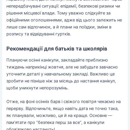
непередбачувані ситуації: епідемії, безпекові ризики чи
рішення місцевої влади. Тому уважно слідкуйте за
офіційними оголошеннями, адже від цього залежить не
лише сам відпочинок, а й плани на поїздки, зміни в
розпису та відвідуванні гуртків.
Рекомендації для батьків та школярів
Плануючи осінні канікули, закладайте приблизно
тиждень наприкінці жовтня, але не забудьте завчасно
уточнити деталі у навчальному закладі. Важливо це
зробити не пізніше ніж за місяць до настання канікул,
щоби уникнути непорозумінь.
Отже, на фоні осінніх барв і свіжого повітря чекаємо на
перерву. Відпочиньте, якщо навіть дата не точно така,
як планували, можливо, це й на краще. Основне —
пам’ятати про “безпека перш за все”, а канікули
обов’язково настануть!