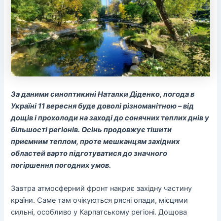
За даними синоптикині Наталки Діденко, погода в
Україні 11 вересня буде доволі різноманітною – від
дощів і прохолоди на заході до сонячних теплих днів у
більшості регіонів. Осінь продовжує тішити
приємним теплом, проте мешканцям західних
областей варто підготуватися до значного
погіршення погодних умов.
Завтра атмосферний фронт накриє західну частину
країни. Саме там очікуються рясні опади, місцями
сильні, особливо у Карпатському регіоні. Дощова