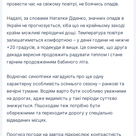
провести час на свіжому повітрі, не боячись опадів.
Надалі, за словами Наталки Діденко, значних опадів в
Україні не прогнозується, хіба що на крайньому заході
країни можливі періодичні дощі. Температура повітря
залишатиметься комфортною – у денні години не нижче
+20 градусів, а подекуди й вище. Це означає, що друга
декада вересня продовжить радувати теплом і стане
гарним продовженням бабиного літа.
Водночас синоптики нагадують про ще одну
характерну особливість осіннього сезону – ранкові та
вечірні тумани. Водіям варто бути особливо уважними
на дорогах, адже видимість у такі періоди суттєво
знижується. Пішоходам теж потрібно бути
обережними та переходити дорогу у спеціально
відведених місцях.
Прогноз погоди на завтра підкреслює контрастність