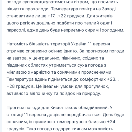
погода супроводжуватиметься вітром, що посилить
відчуття прохолоди. Температура повітря на Заході
становитиме лише +17…+22 градуси. Для жителів
цього регіону доцільно подбати про теплий одяг і
парасолі, адже день буде неприємно сирим і холодним.
Натомість більшість території України 11 вересня
отримає справжню осінню ідилію. За прогнозом погоди
на завтра, у центральних, північних, східних та
південних областях утримається суха погода з
мінливою хмарністю та сонячними проясненнями.
Температура вдень підніметься до комфортних +23…
+28 градусів. Це ідеальні умови для прогулянок,
активного відпочинку та поїздок на природу.
Прогноз погоди для Києва також обнадійливий. У
столиці 11 вересня дощів не передбачається. День буде
сонячним, із приємною температурою близько +24
градусів. Така погода подарує киянам можливість