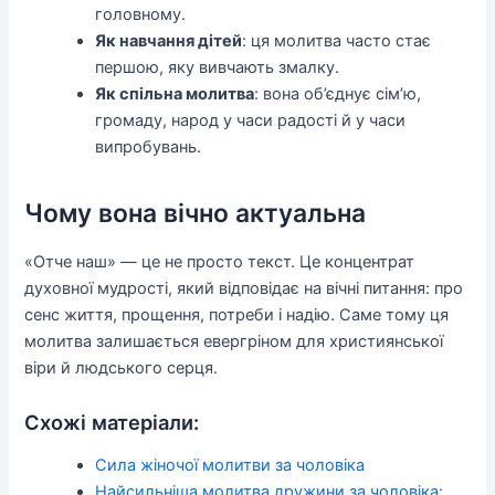
головному.
Як навчання дітей
: ця молитва часто стає
першою, яку вивчають змалку.
Як спільна молитва
: вона об’єднує сім’ю,
громаду, народ у часи радості й у часи
випробувань.
Чому вона вічно актуальна
«Отче наш» — це не просто текст. Це концентрат
духовної мудрості, який відповідає на вічні питання: про
сенс життя, прощення, потреби і надію. Саме тому ця
молитва залишається евергріном для християнської
віри й людського серця.
Схожі матеріали:
Сила жіночої молитви за чоловіка
Найсильніша молитва дружини за чоловіка: