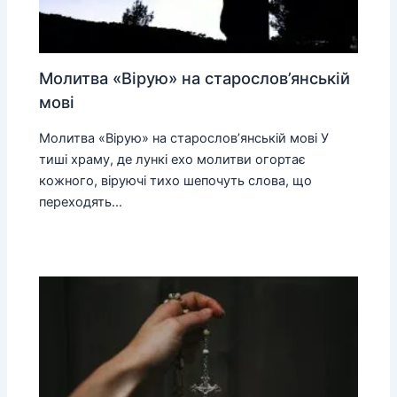
Молитва «Вірую» на старослов’янській
мові
Молитва «Вірую» на старослов’янській мові У
тиші храму, де лункі ехо молитви огортає
кожного, віруючі тихо шепочуть слова, що
переходять…