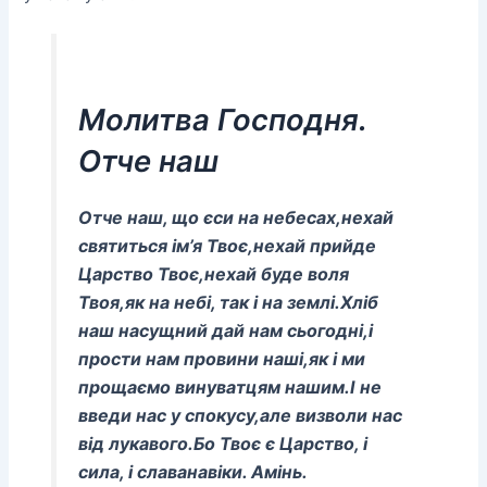
Молитва Господня.
Отче наш
Отче наш, що єси на небесах,
нехай
святиться ім’я Твоє,
нехай прийде
Царство Твоє,
нехай буде воля
Твоя,
як на небі, так і на землі.
Хліб
наш насущний дай нам сьогодні,
і
прости нам провини наші,
як і ми
прощаємо винуватцям нашим.
І не
введи нас у спокусу,
але визволи нас
від лукавого.
Бо Твоє є Царство, і
сила, і слава
навіки. Амінь.