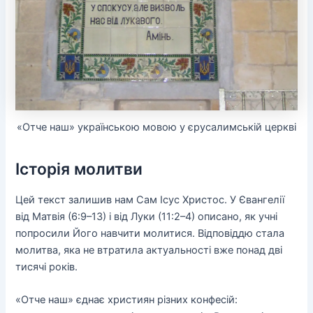
«Отче наш» українською мовою у єрусалимській церкві
Історія молитви
Цей текст залишив нам Сам Ісус Христос. У Євангелії
від Матвія (6:9–13) і від Луки (11:2–4) описано, як учні
попросили Його навчити молитися. Відповіддю стала
молитва, яка не втратила актуальності вже понад дві
тисячі років.
«Отче наш» єднає християн різних конфесій: