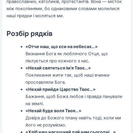
православних, католиків, протестантів. Вона — місток
між поколіннями, бо однаковими словами молилися
наші предки і моляться ми.
Розбір рядків
«Отче наш, що єси на небесах…»
Визнання Бога як люблячого Отця, що
піклується про кожного з нас.
«Нехай святиться ім’я Твоє…»
Покликання жити так, щоб наші вчинки
прославляли Бога.
«Нехай прийде Царство Твоє…»
Бажання, щоб Божа любов і правда панували
на землі.
«Нехай буде воля Твоя…»
Довіра до Божого плану навіть тоді, коли ми
його не розуміємо.
«Хліб наш насущний дай нам сьогодні…»