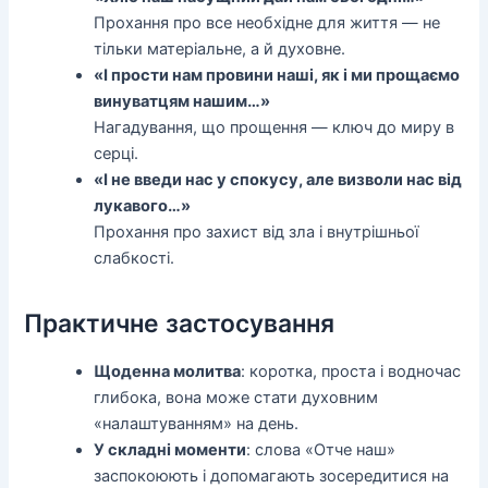
Прохання про все необхідне для життя — не
тільки матеріальне, а й духовне.
«І прости нам провини наші, як і ми прощаємо
винуватцям нашим…»
Нагадування, що прощення — ключ до миру в
серці.
«І не введи нас у спокусу, але визволи нас від
лукавого…»
Прохання про захист від зла і внутрішньої
слабкості.
Практичне застосування
Щоденна молитва
: коротка, проста і водночас
глибока, вона може стати духовним
«налаштуванням» на день.
У складні моменти
: слова «Отче наш»
заспокоюють і допомагають зосередитися на