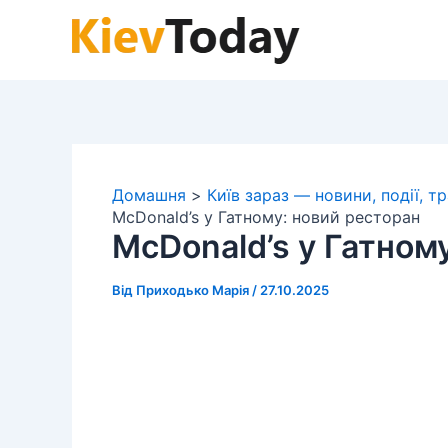
Перейти
до
вмісту
Домашня
Київ зараз — новини, події, т
McDonald’s у Гатному: новий ресторан
McDonald’s у Гатном
Від
Приходько Марія
/
27.10.2025