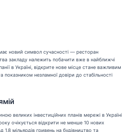
имає новий символ сучасності — ресторан
цтва закладу належить побачити вже в найближчі
анії в Україні, відкрите нове місце стане важливим
та показником незламної довіри до стабільності
ямій
иною великих інвестиційних планів мережі в Україні
року очікується відкрити не менше 10 нових
д 1,8 мільярдів гривень на будівництво та