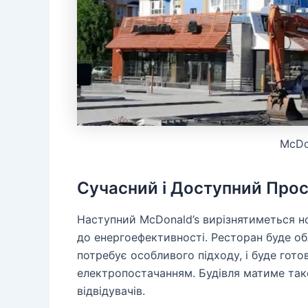
McDo
Сучасний і Доступний Прос
Наступний McDonald’s вирізнятиметься н
до енергоефективності. Ресторан буде о
потребує особливого підходу, і буде готов
електропостачанням. Будівля матиме так
відвідувачів.