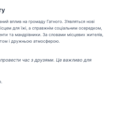
ту
ний вплив на громаду Гатного. З’являться нові
місцем для їжі, а справжнім соціальним осередком,
енти та мандрівники. За словами місцевих жителів,
ртом і дружньою атмосферою.
 провести час з друзями. Це важливо для
о.