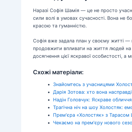
Наразі Софія Шамія — це не просто учасни
сили волі в умовах сучасності. Вона не б
красою та гуманністю.
Софія вже задала план у своєму житті — 
продовжити впливати на життя людей на к
досягнення цієї яскравої особистості, а 
Схожі матеріали:
Знайомтесь з учасницями Холост
Дарія Зотова: хто вона насправді
Надін Головчук: Яскраве обличчя
Трагічна ніч на шоу Холостяк: ем
Прем'єра «Холостяк» з Тарасом
Чекаємо на прем'єру нового сез