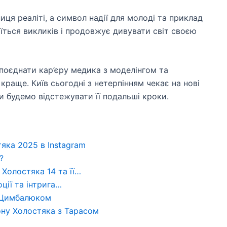
ця реаліті, а символ надії для молоді та приклад
оїться викликів і продовжує дивувати світ своєю
поєднати кар’єру медика з моделінгом та
раще. Київ сьогодні з нетерпінням чекає на нові
ми будемо відстежувати її подальші кроки.
яка 2025 в Instagram
?
 Холостяка 14 та її…
оції та інтрига…
 Цимбалюком
ону Холостяка з Тарасом