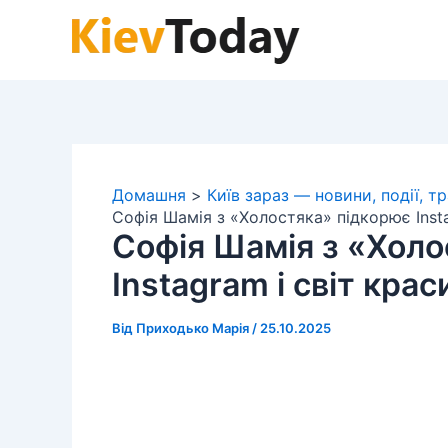
Перейти
до
вмісту
Домашня
Київ зараз — новини, події, т
Софія Шамія з «Холостяка» підкорює Insta
Софія Шамія з «Холо
Instagram і світ крас
Від
Приходько Марія
/
25.10.2025