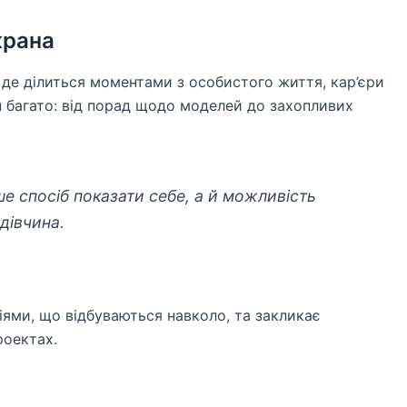
крана
, де ділиться моментами з особистого життя, кар’єри
вин багато: від порад щодо моделей до захопливих
е спосіб показати себе, а й можливість
дівчина.
діями, що відбуваються навколо, та закликає
роектах.