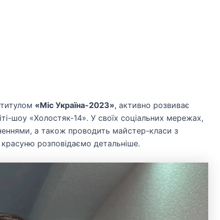
а титулом
«Міс Україна-2023»
, активно розвиває
іті-шоу «Холостяк-14». У своїх соціальних мережах,
гненнями, а також проводить майстер-класи з
 красуню розповідаємо детальніше.