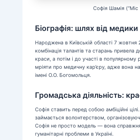
Софія Шамія (“Міс 
Біографія: шлях від медики 
Народжена в Київській області 7 жовтня 2
комбінація талантів та старань привела 
краси, а потім і до участі в популярному р
мріяти про медичну кар’єру, адже вона н
імені О.О. Богомольця.
Громадська діяльність: кра
Софія ставить перед собою амбіційні цілі.
займається волонтерством, організовуючи
Софія не просто модель — вона справжня 
гуманітарні проблеми в Україні.