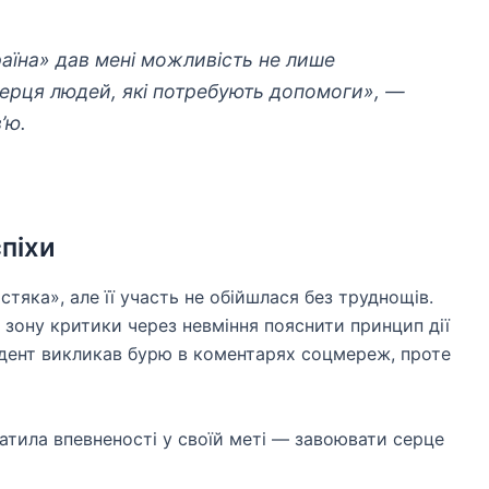
раїна» дав мені можливість не лише
 серця людей, які потребують допомоги», —
’ю.
спіхи
тяка», але її участь не обійшлася без труднощів.
зону критики через невміння пояснити принцип дії
идент викликав бурю в коментарях соцмереж, проте
тратила впевненості у своїй меті — завоювати серце