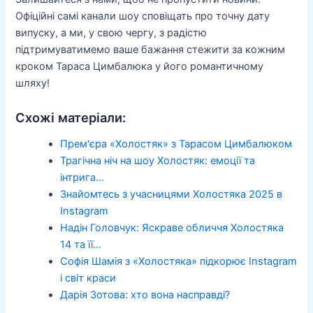
Офіційні самі канали шоу сповіщать про точну дату
випуску, а ми, у свою чергу, з радістю
підтримуватимемо ваше бажання стежити за кожним
кроком Тараса Цимбалюка у його романтичному
шляху!
Схожі матеріали:
Прем'єра «Холостяк» з Тарасом Цимбалюком
Трагічна ніч на шоу Холостяк: емоції та
інтрига…
Знайомтесь з учасницями Холостяка 2025 в
Instagram
Надін Головчук: Яскраве обличчя Холостяка
14 та її…
Софія Шамія з «Холостяка» підкорює Instagram
і світ краси
Дарія Зотова: хто вона насправді?