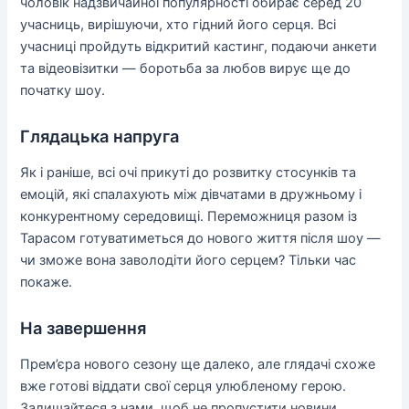
чоловік надзвичайної популярності обирає серед 20
учасниць, вирішуючи, хто гідний його серця. Всі
учасниці пройдуть відкритий кастинг, подаючи анкети
та відеовізитки — боротьба за любов вирує ще до
початку шоу.
Глядацька напруга
Як і раніше, всі очі прикуті до розвитку стосунків та
емоцій, які спалахують між дівчатами в дружньому і
конкурентному середовищі. Переможниця разом із
Тарасом готуватиметься до нового життя після шоу —
чи зможе вона заволодіти його серцем? Тільки час
покаже.
На завершення
Прем’єра нового сезону ще далеко, але глядачі схоже
вже готові віддати свої серця улюбленому герою.
Залишайтеся з нами, щоб не пропустити новини.