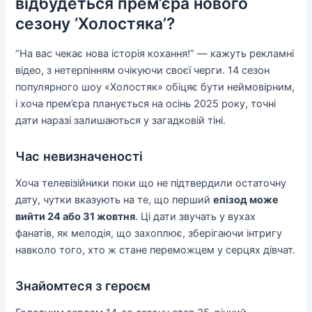
відбудеться прем’єра нового
сезону ‘Холостяка’?
“На вас чекає нова історія кохання!” — кажуть рекламні
відео, з нетерпінням очікуючи своєї черги. 14 сезон
популярного шоу «Холостяк» обіцяє бути неймовірним,
і хоча прем’єра планується на осінь 2025 року, точні
дати наразі залишаються у загадковій тіні.
Час невизначеності
Хоча телевізійники поки що не підтвердили остаточну
дату, чутки вказують на те, що перший
епізод може
вийти 24 або 31 жовтня
. Ці дати звучать у вухах
фанатів, як мелодія, що захоплює, зберігаючи інтригу
навколо того, хто ж стане переможцем у серцях дівчат.
Знайомтеся з героєм