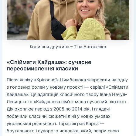
Колишня дружина – Тіна Антоненко
«Спіймати Кайдаша»: сучасне
переосмислення класики
Після успіху «Кріпосної» Цимбалюка запросили на одну
з головних ролей у новому проєкті — серіалі «Спіймати
Кайдаша». Ця адаптація класичного твору Івана Нечуя-
Левицького «Кайдашева сім’я» мала сучасний підтекст.
Дія охоплює період з 2005 по 2014 рік, і глядачі
побачили класичні сюжетні лінії у нових умовах
української реальності. Тарас зіграв Карпа —
брутального і суворого чоловіка, який, попри свою