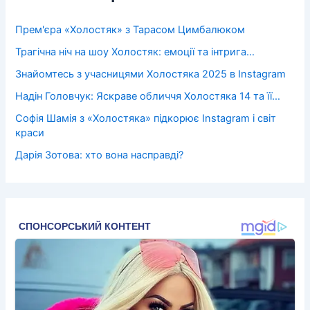
Прем'єра «Холостяк» з Тарасом Цимбалюком
Трагічна ніч на шоу Холостяк: емоції та інтрига…
Знайомтесь з учасницями Холостяка 2025 в Instagram
Надін Головчук: Яскраве обличчя Холостяка 14 та її…
Софія Шамія з «Холостяка» підкорює Instagram і світ
краси
Дарія Зотова: хто вона насправді?