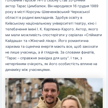
Головним героєм 14-го сезону став 35-річний
актор Тарас Цимбалюк. Він народився 16 грудня 1989
року в місті Корсунь-Шевченківський Черкаської
області в родині викладачів. Здобув освіту в
Київському національному університеті театру, кіно і
телебачення імені І. К. Карпенка-Карого. Актор, якого
ми мали можливість спостерігати у серіалах «Спіймати
Кайдаша» та «Жіночий лікар». Його романтична
харизма та сценічна енергія мають все, щоб закохати
не лише учасниць, а й глядачів. За словами фанатів,
“Тарас – справжня знахідка для шоу”. І так, з
нетерпінням очікують, як його особистість вплине на
динаміку між учасницями.