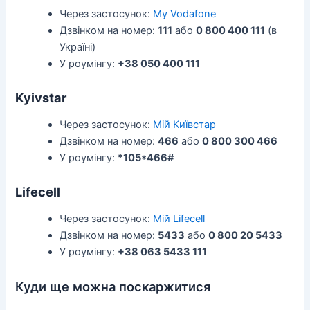
Через застосунок:
My Vodafone
Дзвінком на номер:
111
або
0 800 400 111
(в
Україні)
У роумінгу:
+38 050 400 111
Kyivstar
Через застосунок:
Мій Київстар
Дзвінком на номер:
466
або
0 800 300 466
У роумінгу:
*105*466#
Lifecell
Через застосунок:
Мій Lifecell
Дзвінком на номер:
5433
або
0 800 20 5433
У роумінгу:
+38 063 5433 111
Куди ще можна поскаржитися