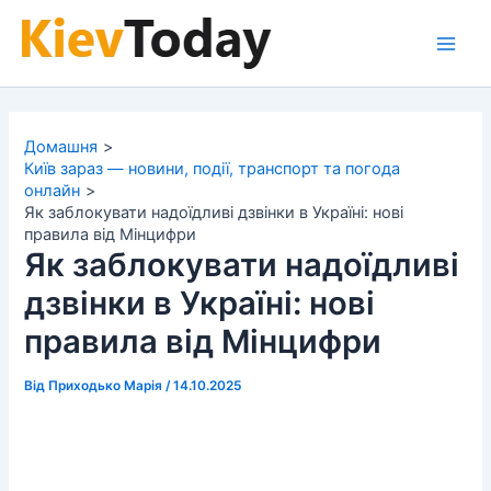
Перейти
до
Main
вмісту
Men
Домашня
Київ зараз — новини, події, транспорт та погода
онлайн
Як заблокувати надоїдливі дзвінки в Україні: нові
правила від Мінцифри
Як заблокувати надоїдливі
дзвінки в Україні: нові
правила від Мінцифри
Від
Приходько Марія
/
14.10.2025