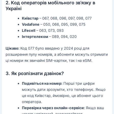
2. Код операторів мобільного зв’язку в
Україні
Київстар
– 067, 068, 096, 097, 098, 077
Vodafone
– 050, 066, 095, 099, 075
Lifecell
– 063, 073, 093
Інтертелеком
– 089, 094, 020
Цікаво:
Код 077 було введено у 2024 році для
розширення пулу номерів, а абоненти можуть отримати
ці номери як звичайні SIM-картки, так і на eSIM.
3. Як розпізнати дзвінок?
Подивіться на номер:
Перші три цифри
можуть дати зрозуміти, хто телефонує. Якщо
це код Київстар, ймовірно, це абонент цього
оператора.
Перевірка через онлайн-сервіси:
Якщо ваш
номер невідомий, скористайтеся