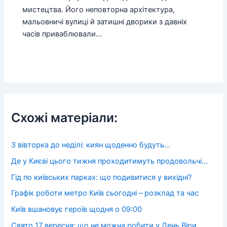
мистецтва. Його неповторна архітектура,
мальовничі вулиці й затишні дворики з давніх
часів приваблювали…
Схожі матеріали:
З вівторка до неділі: киян щоденно будуть…
Де у Києві цього тижня проходитимуть продовольчі…
Гід по київських парках: що подивитися у вихідні?
Графік роботи метро Київ сьогодні – розклад та час
Київ вшановує героїв щодня о 09:00
Свято 17 вересня: що не можна робити у День Віри,…