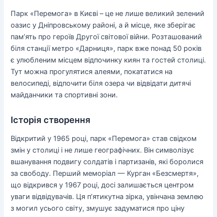
Парк «Перемога» в Києві – це не лише великий зелений
оазис у Дніпровському районі, а й місце, яке зберігає
пам’ять про героїв Другої світової війни. Розташований
біля станції метро «Дарниця», парк вже понад 50 років
є улюбленим місцем відпочинку киян та гостей столиці.
Тут можна прогулятися алеями, покататися на
велосипеді, відпочити біля озера чи відвідати дитячі
майданчики та спортивні зони.
Історія створення
Відкритий у 1965 році, парк «Перемога» став свідком
змін у столиці і не лише географічних. Він символізує
вшанування подвигу солдатів і партизанів, які боролися
за свободу. Перший меморіал — Курган «Безсмертя»,
що відкрився у 1967 році, досі залишається центром
уваги відвідувачів. Ця п’ятикутна зірка, увінчана землею
з могил усього світу, змушує задуматися про ціну