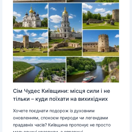
Сім Чудес Київщини: місця сили і не
тільки – куди поїхати на вихихідних
Хочете поєднати подорож із духовним
оновленням, спокоєм природи чи легендами
прадавніх часів? Київщина пропонує не просто
мальовничі краєвиди, а справжні…