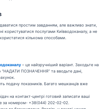
в
здаватися простим завданням, але важливо знати,
ні користуватися послугами Київводоканалу, а не
скористатися кількома способами.
водоканалу
– це найзручніший варіант. Заходьте на
ію “НАДАТИ ПОЗНАЧЕННЯ” та вводьте дані,
ахунок.
ить подачу показників. Багато мешканців вже
ідач на контакт-центрі готовий записати ваші
е за номером- +38(044) 202-02-02.
дке та безкоштовне. Введіть у тексті номер