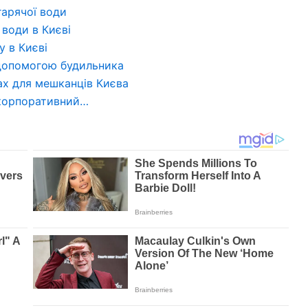
гарячої води
 води в Києві
у в Києві
 допомогою будильника
ах для мешканців Києва
 корпоративний…