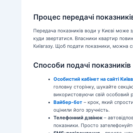
Процес передачі показникі
Передача показників води у Києві може 
куди звертатися. Власники квартир повин
Київгазу. Щоб подати показники, можна 
Способи подачі показників
Особистий кабінет на сайті Київ
головну сторінку, шукайте секц
використовуючи свій особовий р
Вайбер-бот
– крок, який спрост
оцінили його зручність.
Телефонний дзвінок
– автовідпов
показники. Просто зателефонуйт
SMS-повідомлення
– просте, шви