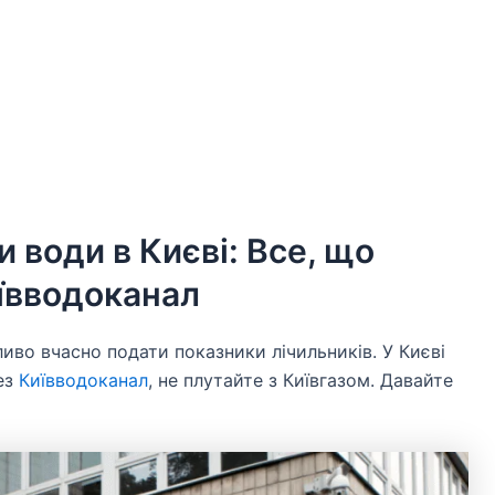
 води в Києві: Все, що
иївводоканал
иво вчасно подати показники лічильників. У Києві
ез
Київводоканал
, не плутайте з Київгазом. Давайте