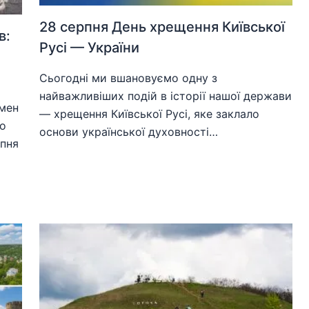
28 серпня День хрещення Київської
в:
Русі — України
Сьогодні ми вшановуємо одну з
найважливіших подій в історії нашої держави
омен
— хрещення Київської Русі, яке заклало
го
основи української духовності…
ипня