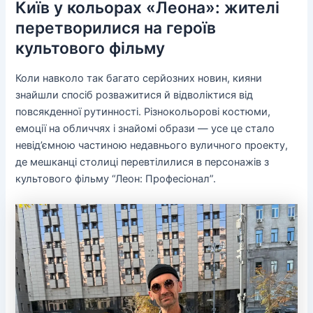
Київ у кольорах «Леона»: жителі
перетворилися на героїв
культового фільму
Коли навколо так багато серйозних новин, кияни
знайшли спосіб розважитися й відволіктися від
повсякденної рутинності. Різнокольорові костюми,
емоції на обличчях і знайомі образи — усе це стало
невід’ємною частиною недавнього вуличного проекту,
де мешканці столиці перевтілилися в персонажів з
культового фільму “Леон: Професіонал”.