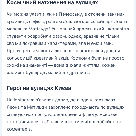
Космічний натхнення на вулицях
Чи можна уявити, як на Печерську, в оточенні звичних
крамниць і офісів, раптом з’являються «снайпер» Леон і
маленька Матільда? Унікальний проект, який школярі та
студенти розробили разом, однак, вразив не тільки
своїми яскравими характерами, але й емоціями.
Пропущені вечірки та численні переживання додали
кольору цій креативній акції. Костюми були не просто
схожі на знамениті — вони дихали життям, кожен
елемент був продуманий до дрібниць.
Герої на вулицях Києва
На Instagram з’явився допис, де люди у костюмах
Леона та Матільди захоплено походжають по вулицях,
спілкуючись про улюблені сцени з фільму. Яскраве
фото з’явилося, набравши вже тисячі вподобайок та
коментарів.