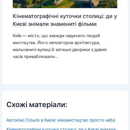
Кінематографічні куточки столиці: де у
Києві знімали знамениті фільми
Київ — місто, що завжди надихало людей
мистецтва. Його неповторна архітектура,
мальовничі вулиці й затишні дворики з давніх
часів приваблювали…
Схожі матеріали:
Автокіно Сільпо в Києві: кіномистецтво просто неба
Кінематографічні куточки столиці: де у Києві знімали…