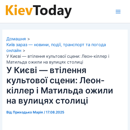
Перейти
до
Main
вмісту
Men
Домашня
Київ зараз — новини, події, транспорт та погода
онлайн
У Києві — втілення культової сцени: Леон-кіллер і
Матильда ожили на вулицях столиці
У Києві — втілення
культової сцени: Леон-
кіллер і Матильда ожили
на вулицях столиці
Від
Приходько Марія
/
17.08.2025