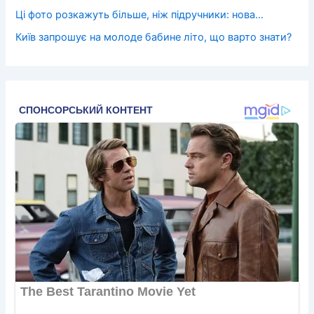
Ці фото розкажуть більше, ніж підручники: нова…
Київ запрошує на молоде бабине літо, що варто знати?