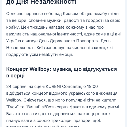
до Дня Незалежності
Сонячне серпневе небо над Києвом обіцяє незабутні дні
та вечори, сповнені музики, радості та гордості за свою
країну. Цей тиждень нагадає кожному з нас про
важливість національної ідентичності, адже саме в ці дні
Україна святкує День Державного Прапора та День
Незалежності. Київ запрошує на численні заходи, які
подарують усім незабутні емоції.
Концерт Wellboy: музика, що відгукується
в серці
24 серпня, на сцені KURENI Concertni, о 19:00
відбудеться концерт відомого українського виконавця
Wellboy. Очікується, що його популярні хіти на кшталт
“Гуси” та “Вишні” зіб’ють серця фанатів в єдиному ритмі.
Багато хто з тих, хто відправиться на концерт, вже
планує взяти з собою триколірні прапори, щоб